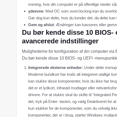
mening, hvis din computer er på offentlige steder sås
ydeevne
: Med OC som overclocking kan du overklo
Gør dog kun dette, hvis du kender det, da dette ka
Gem og afslut
: Ændringer kan kasseres eller gemme
Du bør kende disse 10 BIOS- 
avancerede indstillinger
Mulighederne for konfiguration af din computer via B
Du bør kende disse 10 BIOS- og UEFI -menupunkter f
Integrerede eksterne enheder:
Under dette menupu
Moderne bundkort har trods alt integreret utallige 
kan slukke disse komponenter, hvis du ikke har b
det er et lydkort, infrarød modtager eller netværksfor
drivere. For at slukke skal du skifte til "Integrated
det, tryk på Enter -tasten, og vælg Deaktiveret for a
kun slukker for de komponenter, som du virkelig ikke 
komponenter, der er i brug, starter Windows muligvi