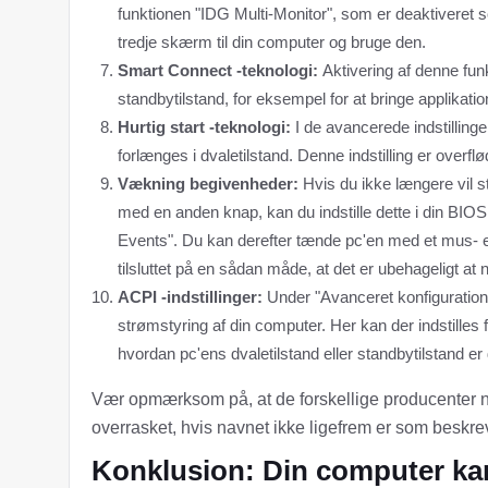
funktionen "IDG Multi-Monitor", som er deaktiveret 
tredje skærm til din computer og bruge den.
Smart Connect -teknologi:
Aktivering af denne funk
standbytilstand, for eksempel for at bringe applikati
Hurtig start -teknologi:
I de avancerede indstillinger
forlænges i dvaletilstand. Denne indstilling er overflø
Vækning begivenheder:
Hvis du ikke længere vil s
med en anden knap, kan du indstille dette i din BIOS
Events". Du kan derefter tænde pc'en med et mus- ell
tilsluttet på en sådan måde, at det er ubehageligt at 
ACPI -indstillinger:
Under "Avanceret konfiguration o
strømstyring af din computer. Her kan der indstilles
hvordan pc'ens dvaletilstand eller standbytilstand er 
Vær opmærksom på, at de forskellige producenter no
overrasket, hvis navnet ikke ligefrem er som beskrev
Konklusion: Din computer kan