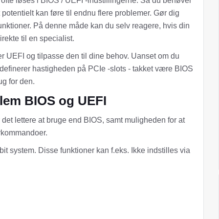
fte løses i BIOS / UEFI -indstillingerne. Så du behøver
 potentielt kan føre til endnu flere problemer. Gør dig
unktioner. På denne måde kan du selv reagere, hvis din
ekte til en specialist.
r UEFI og tilpasse den til dine behov. Uanset om du
er definerer hastigheden på PCIe -slots - takket være BIOS
ug for den.
llem BIOS og UEFI
 det lettere at bruge end BIOS, samt muligheden for at
turkommandoer.
it system. Disse funktioner kan f.eks. Ikke indstilles via