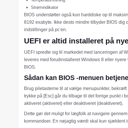
Strømindikator
BIOS understøtter også kun harddiske op til maksim
8192 exabyte. Ikke desto mindre tilbyder BIOS dig
indstillinger på pc'en.
UEFI er altid installeret på ny
UEFI spredte sig til markedet med lanceringen af W
leveres med forudinstalleret Windows 8 eller nyere v
BIOS.
Sådan kan BIOS -menuen betjen
Brug piletasterne til at vælge menupunkter, bekræft 
trykke på [Esc] går du tilbage til det forrige punkt i
aktiveret (aktiveret) eller deaktiveret (deaktiveret).
Dette gør det muligt for lægfolk at navigere genne
kommandoer. En nøjagtig værdi skal kun sjældent i