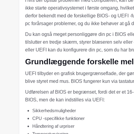
Hvis der opstår problemer med computeren, kan de o
ikke starte operativsystemet i første omgang, hvilket
derfor bekendt med de forskellige BIOS- og UEFI -f
pc forårsager problemer, og du ikke behøver at gå dir
Du kan også meget personliggøre din pc i BIOS elle
tilslutter en tredje skærm, styrer blæseren selv ell
eller UEFI kan du konfigurere din pc, som du har br
Grundlæggende forskelle me
UEFI tilbyder en grafisk brugergrænseflade, der gør
blive styret med mus. BIOS fungerer kun via tasta
Udførelsen af BIOS er begrænset, fordi det er et 16-b
BIOS, men de kan indstilles via UEFI:
Sikkerhedsmuligheder
CPU -specifikke funktioner
Håndtering af urpriser
Temperaturvisning