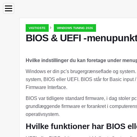
›
VIGTIGSTE
WINDOWS TUNING 2026
BIOS & UEFI -menupunkt
Hvilke indstillinger du kan foretage under men
Windows er din pc's brugergrænseflade og system. D
system, BIOS eller UEFI. BIOS står for Basic input 
Firmware Interface.
BIOS var tidligere standard firmware, i dag stoler 
grundlæggende firmware er forankret i computerens
operativsystem.
Hvilke funktioner har BIOS el