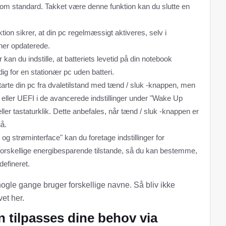
som standard. Takket være denne funktion kan du slutte en
tion sikrer, at din pc regelmæssigt aktiveres, selv i
oner opdaterede.
 kan du indstille, at batteriets levetid på din notebook
dig for en stationær pc uden batteri.
tarte din pc fra dvaletilstand med tænd / sluk -knappen, men
 eller UEFI i de avancerede indstillinger under "Wake Up
er tastaturklik. Dette anbefales, når tænd / sluk -knappen er
nå.
g strøminterface" kan du foretage indstillinger for
 forskellige energibesparende tilstande, så du kan bestemme,
defineret.
gle gange bruger forskellige navne. Så bliv ikke
et her.
 tilpasses dine behov via