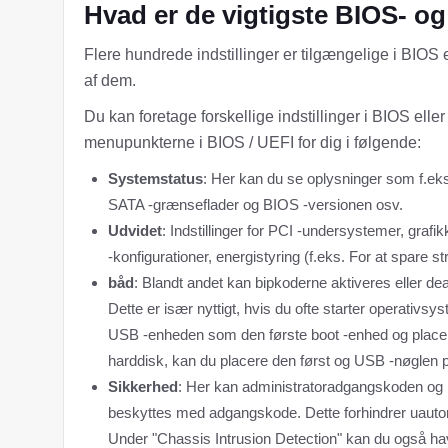
Hvad er de vigtigste BIOS- o
Flere hundrede indstillinger er tilgængelige i BIOS
af dem.
Du kan foretage forskellige indstillinger i BIOS elle
menupunkterne i BIOS / UEFI for dig i følgende:
Systemstatus
: Her kan du se oplysninger som f.eks
SATA -grænseflader og BIOS -versionen osv.
Udvidet
: Indstillinger for PCI -undersystemer, grafi
-konfigurationer, energistyring (f.eks. For at spare 
båd
: Blandt andet kan bipkoderne aktiveres eller d
Dette er især nyttigt, hvis du ofte starter operativ
USB -enheden som den første boot -enhed og placere 
harddisk, kan du placere den først og USB -nøglen
Sikkerhed
: Her kan administratoradgangskoden o
beskyttes med adgangskode. Dette forhindrer uautori
Under "Chassis Intrusion Detection" kan du også hav