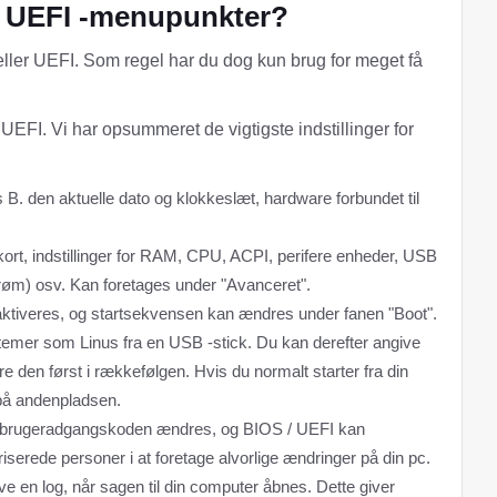
g UEFI -menupunkter?
 eller UEFI. Som regel har du dog kun brug for meget få
r UEFI. Vi har opsummeret de vigtigste indstillinger for
 B. den aktuelle dato og klokkeslæt, hardware forbundet til
kkort, indstillinger for RAM, CPU, ACPI, perifere enheder, USB
strøm) osv. Kan foretages under "Avanceret".
eaktiveres, og startsekvensen kan ændres under fanen "Boot".
systemer som Linus fra en USB -stick. Du kan derefter angive
den først i rækkefølgen. Hvis du normalt starter fra din
 på andenpladsen.
g brugeradgangskoden ændres, og BIOS / UEFI kan
serede personer i at foretage alvorlige ændringer på din pc.
e en log, når sagen til din computer åbnes. Dette giver