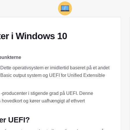
er i Windows 10
upunkterne
ette operativsystem er imidlertid baseret på et andet
/ Basic output system og UEFI for Unified Extensible
pc -producenter i stigende grad på UEFI. Denne
 hovedkort og kører uafhængigt af ethvert
ler UEFI?