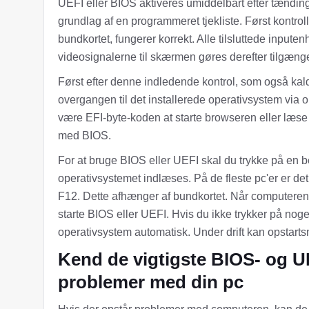
UEFI eller BIOS aktiveres umiddelbart efter tændin
grundlag af en programmeret tjekliste. Først kontroll
bundkortet, fungerer korrekt. Alle tilsluttede inputen
videosignalerne til skærmen gøres derefter tilgænge
Først efter denne indledende kontrol, som også kal
overgangen til det installerede operativsystem via 
være EFI-byte-koden at starte browseren eller læse e
med BIOS.
For at bruge BIOS eller UEFI skal du trykke på en bes
operativsystemet indlæses. På de fleste pc'er er det 
F12. Dette afhænger af bundkortet. Når computeren sta
starte BIOS eller UEFI. Hvis du ikke trykker på nogen 
operativsystem automatisk. Under drift kan opstart
Kend de vigtigste BIOS- og U
problemer med din pc