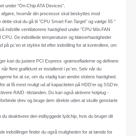
r det under “On-Chip ATA Devices”.
 afgøre, hvornår din processor skal beskyttes mod
 dette skal du gå til "CPU Smart Fan Target" og vælge 55 °
gså indstille ventilatorens hastighed under "CPU Min.FAN
 CPU. De indstillede temperaturer og blæserhastigheder
på pc'en et stykke tid efter indstilling for at kontrollere, om
nger kan du justere PCI Express -grænsefladerne og definere
år flere grafikkort er installeret i pc'en. Selv når du
ingerne for at se, om du stadig kan ændre slotens hastighed.
I for at få mest muligt ud af kapaciteten på HDD'er og SSD'er.
ktivere RAID -tilstanden. Du kan også aktivere hotplug -
n forbinde drev og bruge dem direkte uden at skulle genstarte
n du deaktivere den indbyggede lydchip, hvis du bruger dit
 indstillinger finder du også muligheden for at tænde for