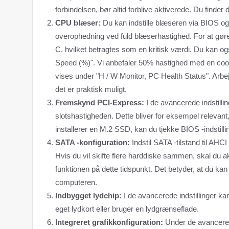
forbindelsen, bør altid forblive aktiverede. Du finde
CPU blæser:
Du kan indstille blæseren via BIOS og
overophedning ved fuld blæserhastighed. For at gøre
C, hvilket betragtes som en kritisk værdi. Du kan o
Speed (%)". Vi anbefaler 50% hastighed med en cool
vises under "H / W Monitor, PC Health Status". Arbejd 
det er praktisk muligt.
Fremskynd PCI-Express:
I de avancerede indstilli
slotshastigheden. Dette bliver for eksempel relevant, n
installerer en M.2 SSD, kan du tjekke BIOS -indstill
SATA -konfiguration:
Indstil SATA -tilstand til AHC
Hvis du vil skifte flere harddiske sammen, skal du a
funktionen på dette tidspunkt. Det betyder, at du ka
computeren.
Indbygget lydchip:
I de avancerede indstillinger ka
eget lydkort eller bruger en lydgrænseflade.
Integreret grafikkonfiguration:
Under de avancerede