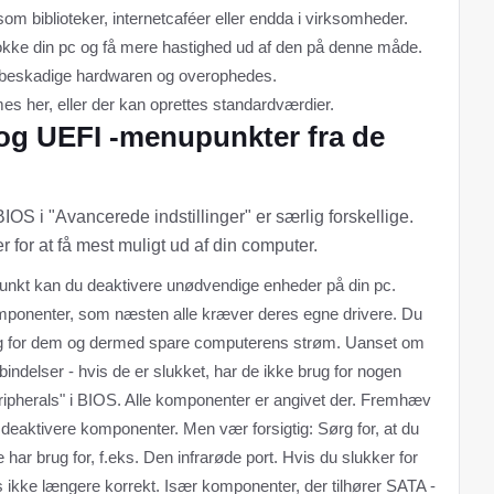
om biblioteker, internetcaféer eller endda i virksomheder.
kke din pc og få mere hastighed ud af den på denne måde.
n beskadige hardwaren og overophedes.
s her, eller der kan oprettes standardværdier.
og UEFI -menupunkter fra de
IOS i "Avancerede indstillinger" er særlig forskellige.
or at få mest muligt ud af din computer.
nkt kan du deaktivere unødvendige enheder på din pc.
komponenter, som næsten alle kræver deres egne drivere. Du
rug for dem og dermed spare computerens strøm. Uanset om
bindelser - hvis de er slukket, har de ikke brug for nogen
 Peripherals" i BIOS. Alle komponenter er angivet der. Fremhæv
t deaktivere komponenter. Men vær forsigtig: Sørg for, at du
har brug for, f.eks. Den infrarøde port. Hvis du slukker for
s ikke længere korrekt. Især komponenter, der tilhører SATA -