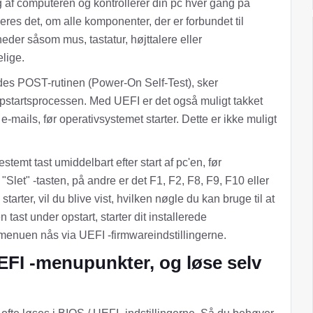
g af computeren og kontrollerer din pc hver gang på
eres det, om alle komponenter, der er forbundet til
heder såsom mus, tastatur, højttalere eller
lige.
des POST-rutinen (Power-On Self-Test), sker
opstartsprocessen. Med UEFI er det også muligt takket
-mails, før operativsystemet starter. Dette er ikke muligt
temt tast umiddelbart efter start af pc'en, før
"Slet" -tasten, på andre er det F1, F2, F8, F9, F10 eller
rter, vil du blive vist, hvilken nøgle du kan bruge til at
tast under opstart, starter dit installerede
smenuen nås via UEFI -firmwareindstillingerne.
EFI -menupunkter, og løse selv